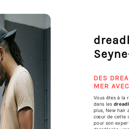
dread
Seyne
DES DREA
MER AVEC
Vous êtes à la 
dans les
dread
plus, New hair a
cœur de cette c
pour son expert