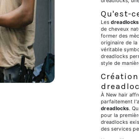
dreadlocks, un
Qu'est-c
Les
dreadlocks
de cheveux natu
former des mèch
originaire de l
véritable symbol
dreadlocks perm
style de manièr
Création
dreadloc
À New hair affr
parfaitement l'a
dreadlocks
. Qu
pour la premièr
dreadlocks exis
des services pe