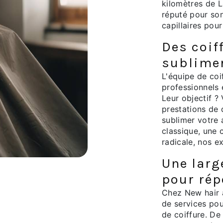
kilomètres de L
réputé pour son
capillaires pou
Des coif
sublimer
L'équipe de coi
professionnels 
Leur objectif ?
prestations de 
sublimer votre
classique, une 
radicale, nos e
Une larg
pour rép
Chez New hair 
de services pou
de coiffure. De