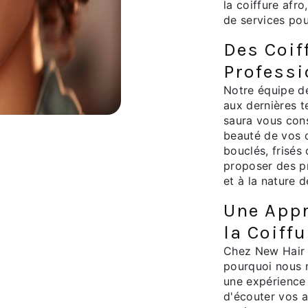
la coiffure afr
de services pou
Des Coif
Professi
Notre équipe de
aux dernières t
saura vous conse
beauté de vos 
bouclés, frisés
proposer des pr
et à la nature 
Une Appr
la Coiffu
Chez New Hair A
pourquoi nous m
une expérience 
d'écouter vos a